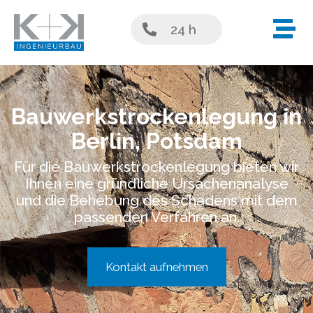
24 h
Bauwerkstrockenlegung
in
Berlin, Potsdam
Für die Bauwerkstrockenlegung bieten wir
Ihnen eine gründliche Ursachenanalyse
und die Behebung des Schadens mit dem
passenden Verfahren an.
Kontakt aufnehmen