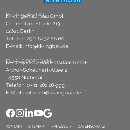
FILIALE BERLIN
K+K Ingenieurbau GmbH
Chemnitzer Straße 213
12621 Berlin
Telefon: 030. 6432 66 60
E-Mail:
info@kk-ingbau.de
FILIALE POTSDAM
K+K Ingenieurbau Potsdam GmbH
Arthur-Scheunert-Allee 2
14558 Nuthetal
Telefon: 0331. 281 28 999
E-Mail:
potsdam@kk-ingbau.de
KONTAKT
SITEMAP
IMPRESSUM
DATENSCHUTZ