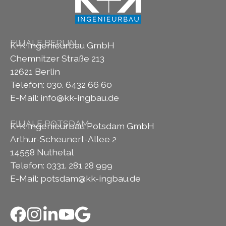
FILIALE BERLIN
K+K Ingenieurbau GmbH
Chemnitzer Straße 213
12621 Berlin
Telefon: 030. 6432 66 60
E-Mail:
info@kk-ingbau.de
FILIALE POTSDAM
K+K Ingenieurbau Potsdam GmbH
Arthur-Scheunert-Allee 2
14558 Nuthetal
Telefon: 0331. 281 28 999
E-Mail:
potsdam@kk-ingbau.de