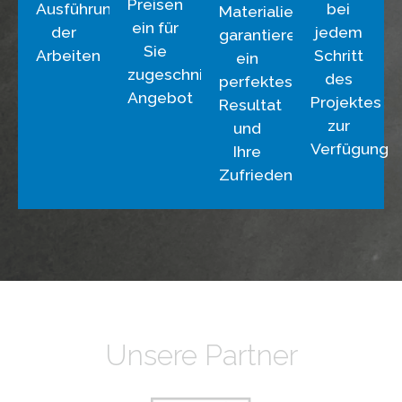
Preisen
Ausführung
bei
Materialien
ein für
der
jedem
garantieren
Sie
Arbeiten
Schritt
ein
zugeschnittenes
des
perfektes
Angebot
Projektes
Resultat
zur
und
Verfügung
Ihre
Zufriedenheit
Unsere Partner