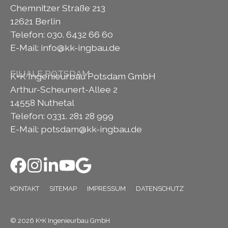
Chemnitzer Straße 213
12621 Berlin
Telefon: 030. 6432 66 60
E-Mail:
info@kk-ingbau.de
FILIALE POTSDAM
K+K Ingenieurbau Potsdam GmbH
Arthur-Scheunert-Allee 2
14558 Nuthetal
Telefon: 0331. 281 28 999
E-Mail:
potsdam@kk-ingbau.de
KONTAKT
SITEMAP
IMPRESSUM
DATENSCHUTZ
© 2026 K+K Ingenieurbau GmbH